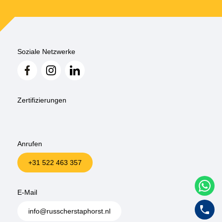
Soziale Netzwerke
Zertifizierungen
Anrufen
+31 522 463 357
W
E-Mail
+
info@russcherstaphorst.nl