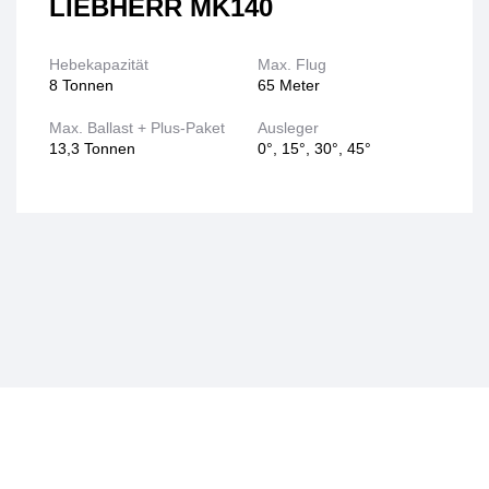
LIEBHERR MK140
Hebekapazität
Max. Flug
8 Tonnen
65 Meter
Max. Ballast + Plus-Paket
Ausleger
13,3 Tonnen
0°, 15°, 30°, 45°
Erdbewegung
Transport
Drenthe
Kellerinstallation in Zuidwolde