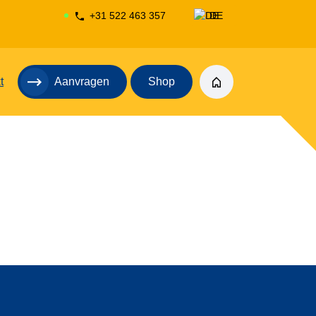
+31 522 463 357
DE
NL
t
Aanvragen
Shop