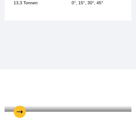
13,3 Tonnen
0°, 15°, 30°, 45°
Erdbewegung
Transport
Drenthe
Kellerinstallation in Zuidwolde