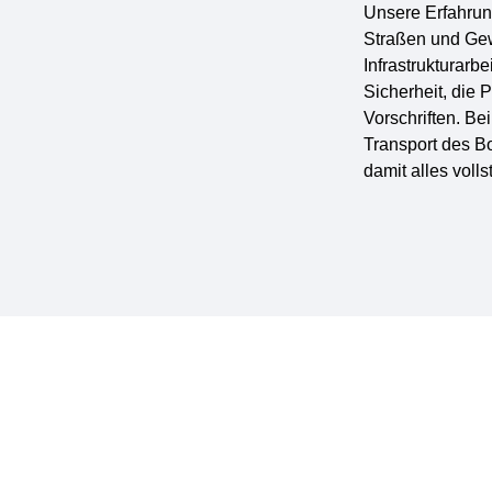
Unsere Erfahrung
Straßen
und
Gew
Infrastrukturarbe
Sicherheit, die
Vorschriften. B
Transport des B
damit alles volls
Drenthe
ation in Zuidwolde