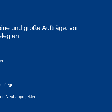
eine und große Aufträge, von
elegten
ten
tspflege
 und Neubauprojekten