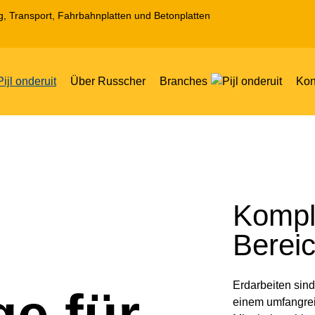
 Transport, Fahrbahnplatten und Betonplatten
Über Russcher
Branches
Kon
Kompl
Berei
Erdarbeiten sind
e für
einem umfangre