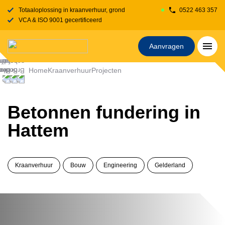
Totaaloplossing in kraanverhuur, grondverzet, transport, rijplaten en stelcon
0522 463 357
VCA & ISO 9001 gecertificeerd
Aanvragen
Home
Kraanverhuur
Projecten
Betonnen fundering in
Hattem
Kraanverhuur
Bouw
Engineering
Gelderland