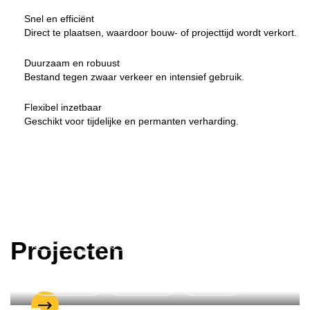
Snel en efficiënt
Direct te plaatsen, waardoor bouw- of projecttijd wordt verkort.
Duurzaam en robuust
Bestand tegen zwaar verkeer en intensief gebruik.
Flexibel inzetbaar
Geschikt voor tijdelijke en permanten verharding.
Stelconplaten
Bouw
Industrie
Noord-Holland
Projecten
Tijdelijke verharding in Alkmaar
Stelconplaten
Infrastructuur
Groningen