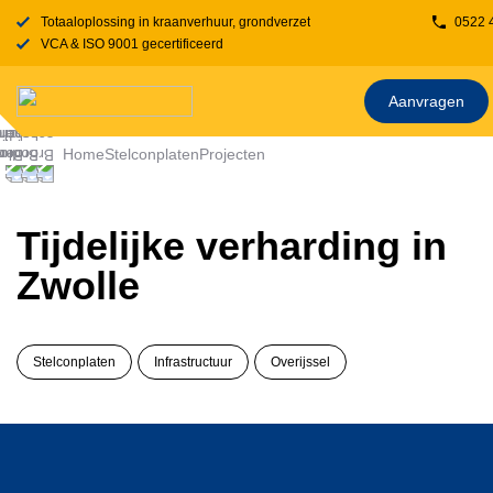
Totaaloplossing in kraanverhuur, grondverzet, transport, rijplaten en stelcon
0522 
VCA & ISO 9001 gecertificeerd
Aanvragen
Home
Stelconplaten
Projecten
Tijdelijke verharding in
Zwolle
Stelconplaten
Infrastructuur
Overijssel