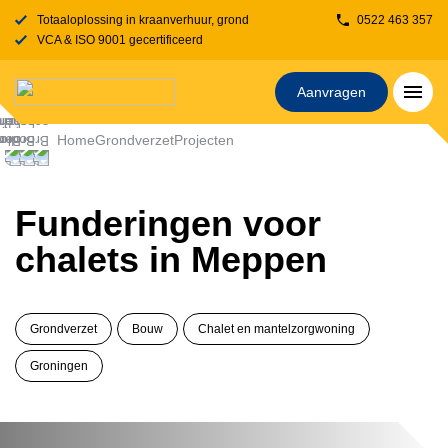
Totaaloplossing in kraanverhuur, grondverzet, transport, rijplaten en stelcon
0522 463 357
VCA & ISO 9001 gecertificeerd
Aanvragen
Home
Grondverzet
Projecten
Funderingen voor
chalets in Meppen
Grondverzet
Bouw
Chalet en mantelzorgwoning
Groningen