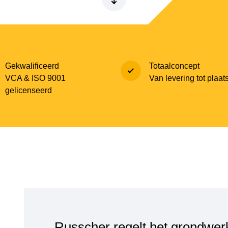
Gekwalificeerd
Totaalconcept
VCA & ISO 9001
Van levering tot plaat
gelicenseerd
Russcher regelt het grondwer