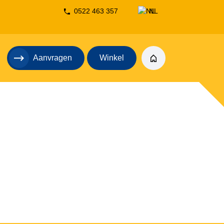
0522 463 357
NL
DE
Aanvragen
Winkel