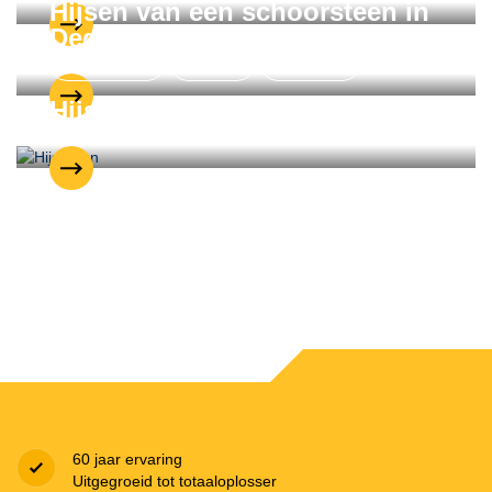
Hijsen van een schoorsteen in
Dedemsvaart
Kraanverhuur
Industrie
Gelderland
Hijsproject Duiven
60 jaar ervaring
Uitgegroeid tot totaaloplosser