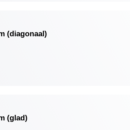
m (diagonaal)
m (glad)