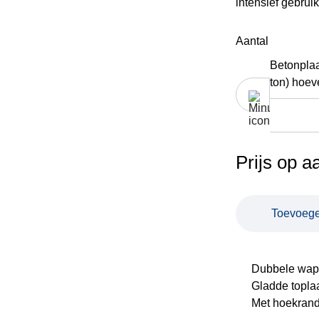
intensief gebrui
Aantal
Betonpla
ton) hoev
Prijs op a
Toevoege
Dubbele wap
Gladde topla
Met hoekran