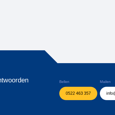
antwoorden
Bellen
Mailen
0522 463 357
info