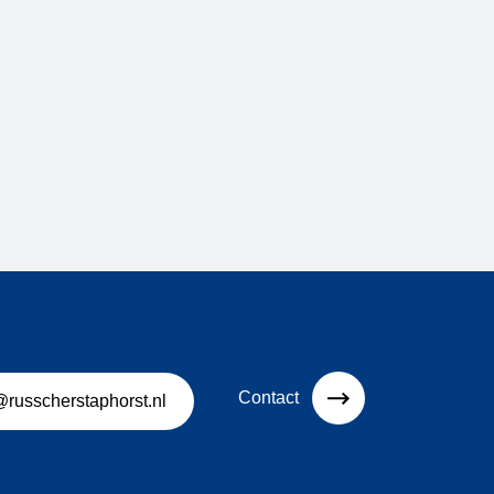
Contact
@russcherstaphorst.nl