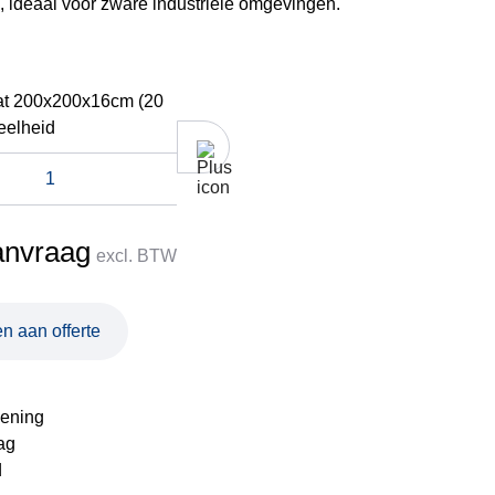
k, ideaal voor zware industriële omgevingen.
at 200x200x16cm (20
eelheid
anvraag
excl. BTW
n aan offerte
ening
ag
d