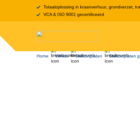
Totaaloplossing in kraanverhuur, grondverzet, tra
VCA & ISO 9001 gecertificeerd
Home
Winkel
Stelconplaten
Stelconplaten g