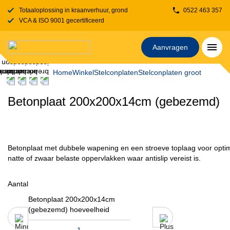
Totaaloplossing in kraanverhuur, grondverzet, transport, rijplaten en stelcon
0522 463 357
VCA & ISO 9001 gecertificeerd
Aanvragen
Home
Winkel
Stelconplaten
Stelconplaten groot
Betonplaat 200x200x14cm (gebezemd)
Betonplaat met dubbele wapening en een stroeve toplaag voor optima
natte of zwaar belaste oppervlakken waar antislip vereist is.
Aantal
Betonplaat 200x200x14cm
(gebezemd) hoeveelheid