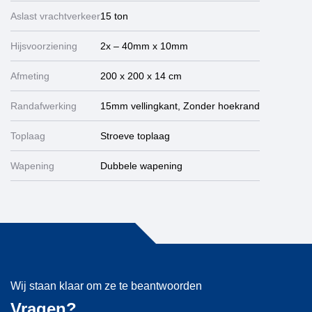
Aslast vrachtverkeer
15 ton
Hijsvoorziening
2x – 40mm x 10mm
Afmeting
200 x 200 x 14 cm
Randafwerking
15mm vellingkant, Zonder hoekrand
Toplaag
Stroeve toplaag
Wapening
Dubbele wapening
Wij staan klaar om ze te beantwoorden
Vragen?