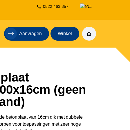
0522 463 357
NL
DE
Aanvragen
Winkel
plaat
00x16cm (geen
and)
de betonplaat van 16cm dik met dubbele
rpen voor toepassingen met zeer hoge