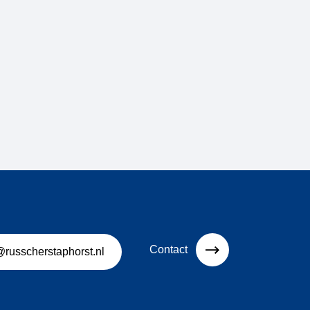
Contact
@russcherstaphorst.nl