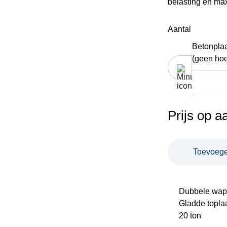
belasting en maxi
Aantal
Betonpla
(geen ho
Prijs op a
Toevoege
Dubbele wap
Gladde topla
20 ton