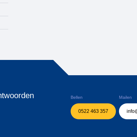
antwoorden
Bellen
Mailen
0522 463 357
info