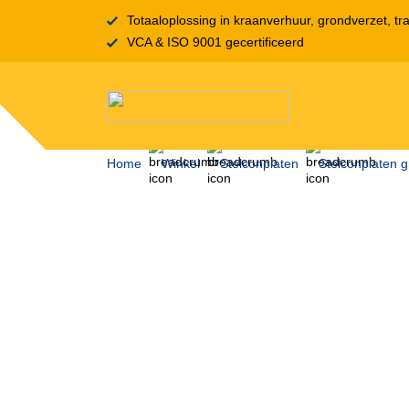
Totaaloplossing in kraanverhuur, grondverzet, tra
VCA & ISO 9001 gecertificeerd
Home
Winkel
Stelconplaten
Stelconplaten g