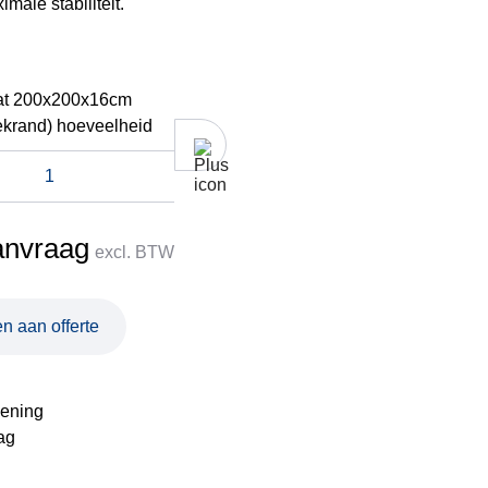
male stabiliteit.
at 200x200x16cm
ekrand) hoeveelheid
anvraag
excl. BTW
n aan offerte
ening
ag