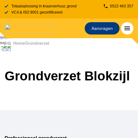
Totaaloplossing in kraanverhuur, grondverzet, transport, rijplaten en stelcon
0522 463 357
VCA & ISO 9001 gecertificeerd
Aanvragen
Home
Grondverzet
Grondverzet Blokzijl