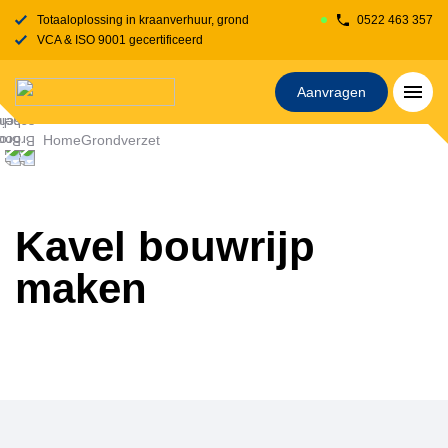
Totaaloplossing in kraanverhuur, grondverzet, transport, rijplaten en stelcon
0522 463 357
VCA & ISO 9001 gecertificeerd
Aanvragen
Home
Grondverzet
Kavel bouwrijp
maken