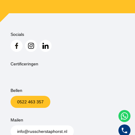
Socials
Certificeringen
Bellen
0522 463 357
W
Mailen
0
info@russcherstaphorst.nl