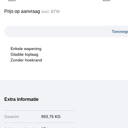
Prijs op aanvraag
excl. BTW
Toevoege
Enkele wapening
Gladde toplaag
Zonder hoekrand
Extra informatie
Gewicht
993,75 KG