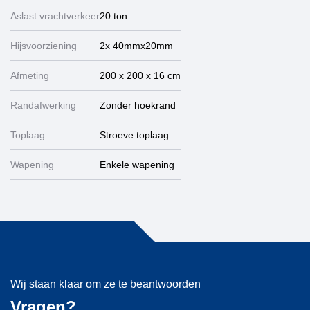
Aslast vrachtverkeer
20 ton
Hijsvoorziening
2x 40mmx20mm
Afmeting
200 x 200 x 16 cm
Randafwerking
Zonder hoekrand
Toplaag
Stroeve toplaag
Wapening
Enkele wapening
Wij staan klaar om ze te beantwoorden
Vragen?