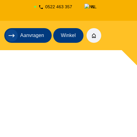
0522 463 357
NL
DE
Aanvragen
Winkel