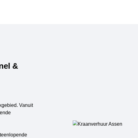
nel &
kgebied. Vanuit
pende
uiteenlopende