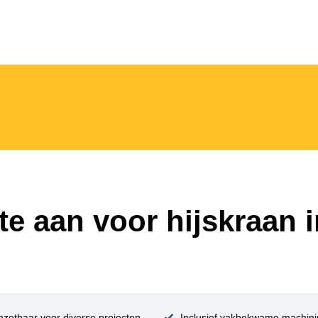
rte aan voor hijskraan 
nzetbaar voor diverse projecten
Inclusief vakbekwame machini