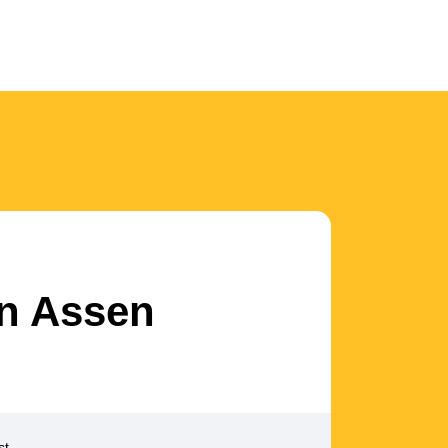
in Assen
st