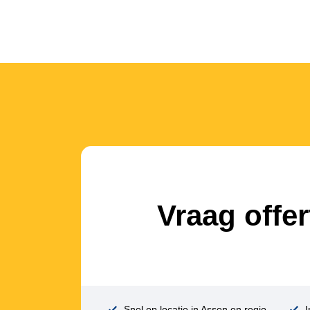
Vraag offe
Snel op locatie in Assen en regio
I