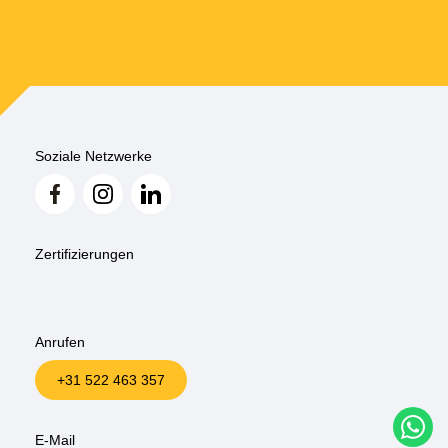
Soziale Netzwerke
Zertifizierungen
Anrufen
+31 522 463 357
W
E-Mail