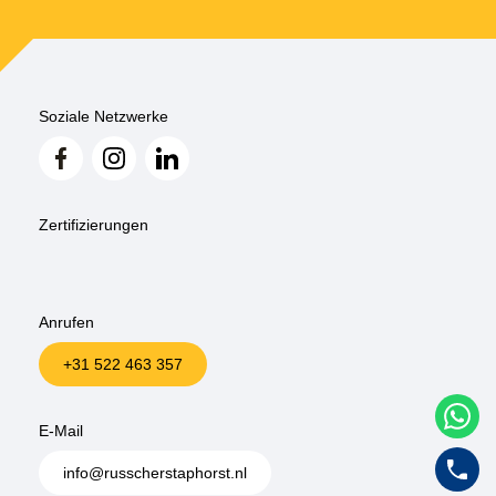
Soziale Netzwerke
Zertifizierungen
Anrufen
+31 522 463 357
W
E-Mail
+
info@russcherstaphorst.nl