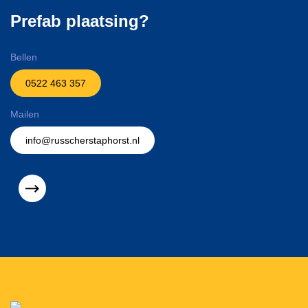
Prefab plaatsing?
Bellen
0522 463 357
Mailen
info@russcherstaphorst.nl